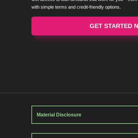
with simple terms and credit-friendly options.
GET STARTED 
Material Disclosure