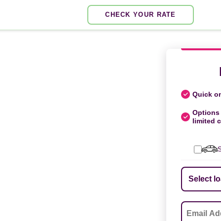
CHECK YOUR RATE
Quick on
Options 
limited c
S