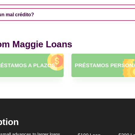
n mal crédito?
rom Maggie Loans
ÉSTAMOS A PLAZOS
PRÉSTAMOS PERSON
ption
small advances to larger loans,