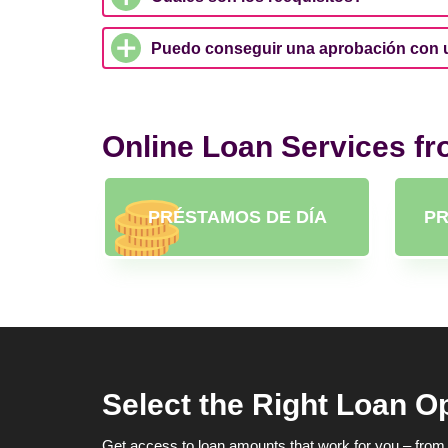
Puedo conseguir una aprobación con u
Online Loan Services f
PRÉSTAMOS DE DÍA
PR
Select the Right Loan O
Get access to loan amounts that work for you – from 