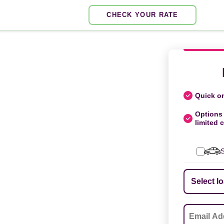
CHECK YOUR RATE
Quick on
Options 
limited c
S