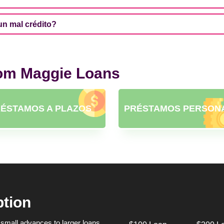
n mal crédito?
rom Maggie Loans
ÉSTAMOS A PLAZOS
PRÉSTAMOS PERSON
ption
small advances to larger loans,