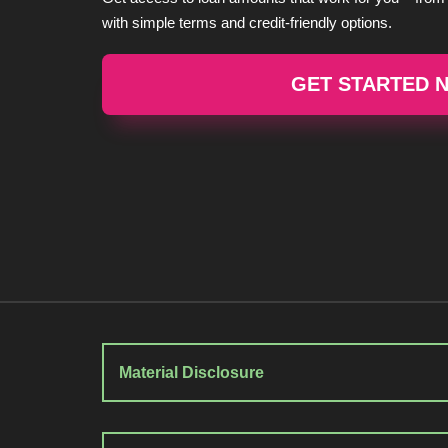
with simple terms and credit-friendly options.
GET STARTED 
Material Disclosure