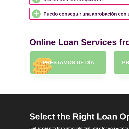
Puedo conseguir una aprobación con u
Online Loan Services f
PRÉSTAMOS DE DÍA
PR
Select the Right Loan O
Get access to loan amounts that work for you – from 