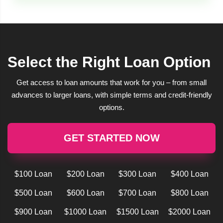
Select the Right Loan Option
Get access to loan amounts that work for you – from small
advances to larger loans, with simple terms and credit-friendly
options.
GET STARTED NOW
$100 Loan
$200 Loan
$300 Loan
$400 Loan
$500 Loan
$600 Loan
$700 Loan
$800 Loan
$900 Loan
$1000 Loan
$1500 Loan
$2000 Loan