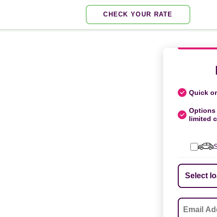
CHECK YOUR RATE
Quick on
Options 
limited c
S