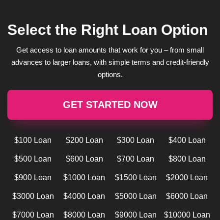
Select the Right Loan Option
Get access to loan amounts that work for you – from small
advances to larger loans, with simple terms and credit-friendly
options.
GET STARTED NOW
$100 Loan
$200 Loan
$300 Loan
$400 Loan
$500 Loan
$600 Loan
$700 Loan
$800 Loan
$900 Loan
$1000 Loan
$1500 Loan
$2000 Loan
$3000 Loan
$4000 Loan
$5000 Loan
$6000 Loan
$7000 Loan
$8000 Loan
$9000 Loan
$10000 Loan