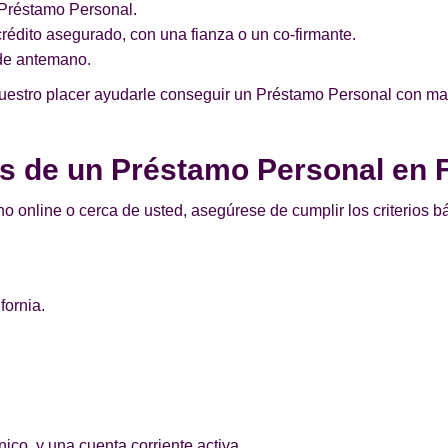
n Préstamo Personal.
édito asegurado, con una fianza o un co-firmante.
de antemano.
nuestro placer ayudarle conseguir un Préstamo Personal con mal 
os de un Préstamo Personal en
o online o cerca de usted, asegúrese de cumplir los criterios 
fornia.
.
ico, y una cuenta corriente activa.