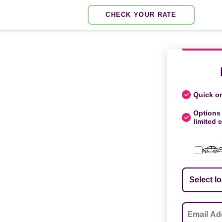
CHECK YOUR RATE
Quick on
Options 
limited c
S