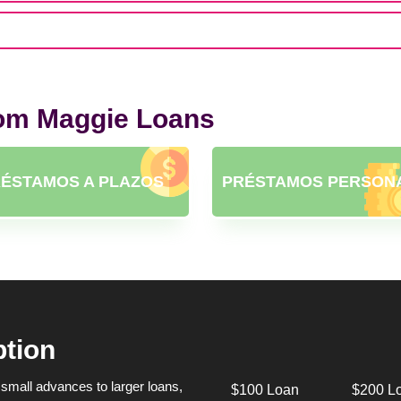
rom Maggie Loans
ÉSTAMOS A PLAZOS
PRÉSTAMOS PERSON
ption
small advances to larger loans,
$100 Loan
$200 L