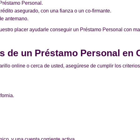
n Préstamo Personal.
édito asegurado, con una fianza o un co-firmante.
de antemano.
uestro placer ayudarle conseguir un Préstamo Personal con mal 
os de un Préstamo Personal en 
illo online o cerca de usted, asegúrese de cumplir los criteri
fornia.
.
ico, y una cuenta corriente activa.