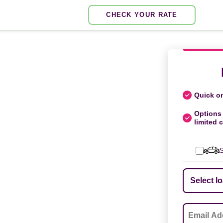
CHECK YOUR RATE
Quick on
Options 
limited c
S