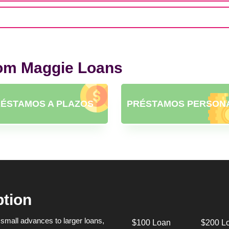
rom Maggie Loans
ÉSTAMOS A PLAZOS
PRÉSTAMOS PERSON
ption
small advances to larger loans,
$100 Loan
$200 L