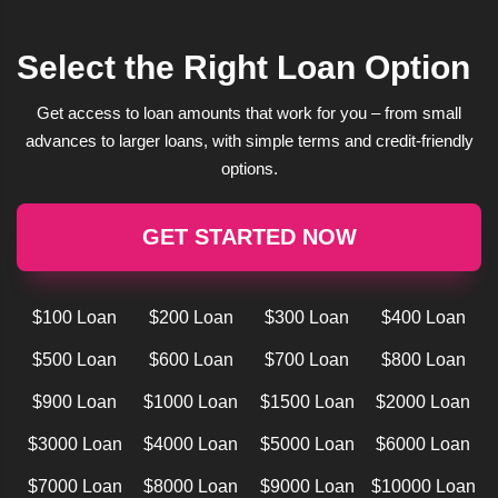
Select the Right Loan Option
Get access to loan amounts that work for you – from small
advances to larger loans, with simple terms and credit-friendly
options.
GET STARTED NOW
$100 Loan
$200 Loan
$300 Loan
$400 Loan
$500 Loan
$600 Loan
$700 Loan
$800 Loan
$900 Loan
$1000 Loan
$1500 Loan
$2000 Loan
$3000 Loan
$4000 Loan
$5000 Loan
$6000 Loan
$7000 Loan
$8000 Loan
$9000 Loan
$10000 Loan