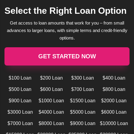
Select the Right Loan Option
Get access to loan amounts that work for you – from small
advances to larger loans, with simple terms and credit-friendly
options.
GET STARTED NOW
$100 Loan
$200 Loan
$300 Loan
$400 Loan
$500 Loan
$600 Loan
$700 Loan
$800 Loan
$900 Loan
$1000 Loan
$1500 Loan
$2000 Loan
$3000 Loan
$4000 Loan
$5000 Loan
$6000 Loan
$7000 Loan
$8000 Loan
$9000 Loan
$10000 Loan