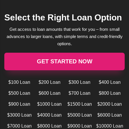
Select the Right Loan Option
Get access to loan amounts that work for you – from small
advances to larger loans, with simple terms and credit-friendly
options.
GET STARTED NOW
$100 Loan
$200 Loan
$300 Loan
$400 Loan
$500 Loan
$600 Loan
$700 Loan
$800 Loan
$900 Loan
$1000 Loan
$1500 Loan
$2000 Loan
$3000 Loan
$4000 Loan
$5000 Loan
$6000 Loan
$7000 Loan
$8000 Loan
$9000 Loan
$10000 Loan