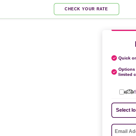
CHECK YOUR RATE
Quick on
Options 
limited c
S