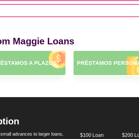
rom Maggie Loans
ÉSTAMOS A PLAZOS
PRÉSTAMOS PERSON
ption
small advances to larger loans,
$100 Loan
$200 L