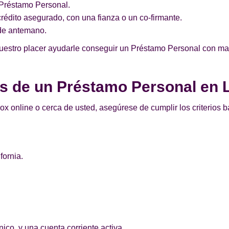
n Préstamo Personal.
édito asegurado, con una fianza o un co-firmante.
de antemano.
nuestro placer ayudarle conseguir un Préstamo Personal con mal
tos de un Préstamo Personal en
x online o cerca de usted, asegúrese de cumplir los criterios 
fornia.
.
ico, y una cuenta corriente activa.