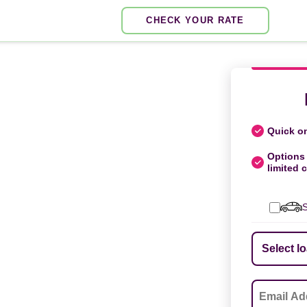
CHECK YOUR RATE
Quick on
Options 
limited c
S