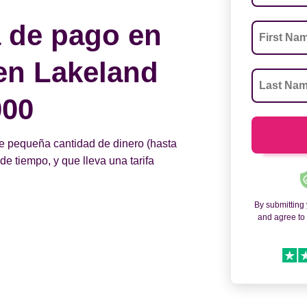
 de pago en
 en Lakeland
000
e pequeña cantidad de dinero (hasta
e tiempo, y que lleva una tarifa
By submitting
and agree t