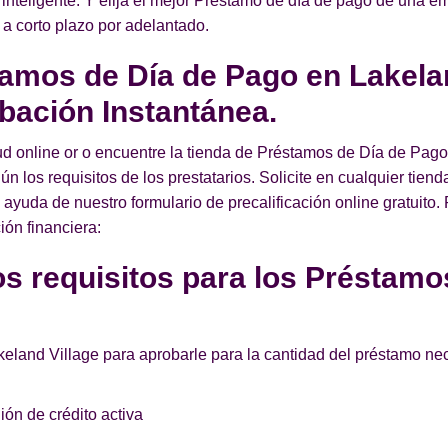
 inteligente. Y elija el mejor Préstamo de día de pago de una e
o a corto plazo por adelantado.
tamos de Día de Pago en Lakela
bación Instantánea.
tud online or o encuentre la tienda de Préstamos de Día de Pa
ún los requisitos de los prestatarios. Solicite en cualquier tie
yuda de nuestro formulario de precalificación online gratuito. 
ión financiera:
s requisitos para los Préstamo
keland Village para aprobarle para la cantidad del préstamo ne
ón de crédito activa