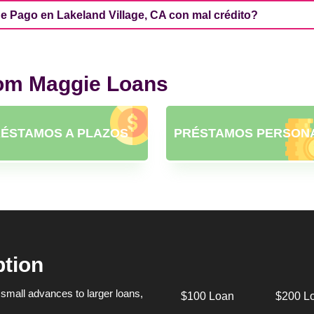
 Pago en Lakeland Village, CA con mal crédito?
rom Maggie Loans
ÉSTAMOS A PLAZOS
PRÉSTAMOS PERSON
ption
small advances to larger loans,
$100 Loan
$200 L