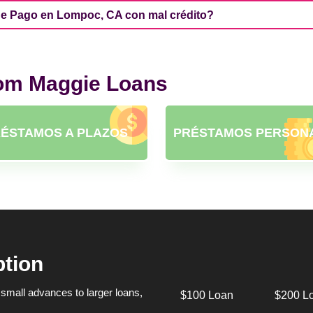
de Pago en Lompoc, CA con mal crédito?
rom Maggie Loans
ÉSTAMOS A PLAZOS
PRÉSTAMOS PERSON
ption
small advances to larger loans,
$100 Loan
$200 L