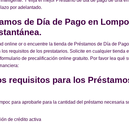
 inteligente. Y elija el mejor Préstamo de día de pago de una e
plazo por adelantado.
tamos de Día de Pago en Lompoc
stantánea.
tud online or o encuentre la tienda de Préstamos de Día de Pa
 los requisitos de los prestatarios. Solicite en cualquier tien
rmulario de precalificación online gratuito. Por favor lea qué 
inanciera:
s requisitos para los Préstamo
ompoc para aprobarle para la cantidad del préstamo necesaria s
ón de crédito activa