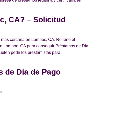
mpresa de préstamos legítima y certificada en
, CA? – Solicitud
go más cercana en Lompoc, CA. Rellene el
da en Lompoc, CA para conseguir Préstamos de Día
suelen pedir los prestamistas para
s de Día de Pago
on: