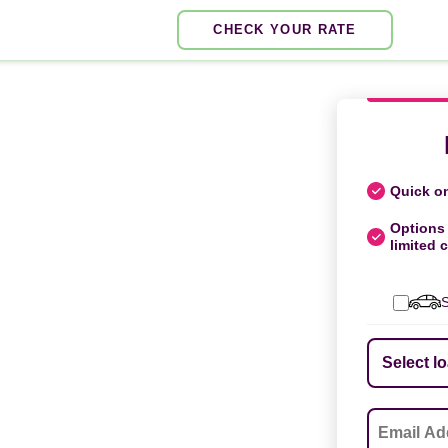
CHECK YOUR RATE
Quick on
Options 
limited c
S