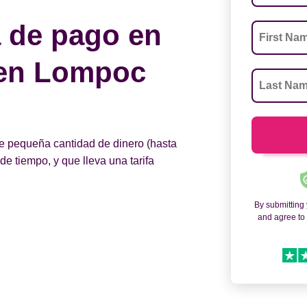
 de pago en
 en Lompoc
e pequeña cantidad de dinero (hasta
e tiempo, y que lleva una tarifa
By submitting
and agree t