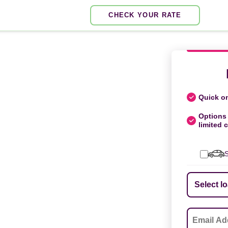
CHECK YOUR RATE
Quick on
Options 
limited c
S