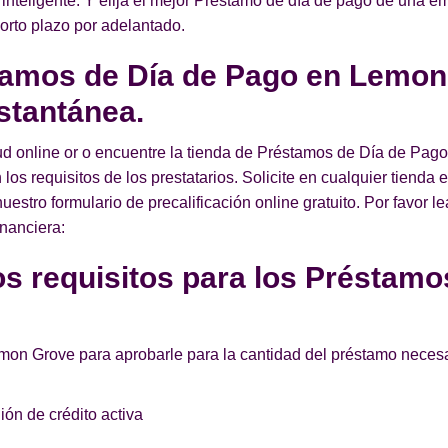
 inteligente. Y elija el mejor Préstamo de día de pago de una e
corto plazo por adelantado.
tamos de Día de Pago en Lemon
stantánea.
tud online or o encuentre la tienda de Préstamos de Día de Pa
 los requisitos de los prestatarios. Solicite en cualquier tien
stro formulario de precalificación online gratuito. Por favor l
inanciera:
s requisitos para los Préstamo
emon Grove para aprobarle para la cantidad del préstamo necesa
ón de crédito activa