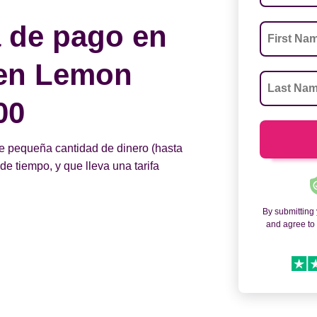
 de pago en
 en Lemon
00
e pequeña cantidad de dinero (hasta
e tiempo, y que lleva una tarifa
By submitting
and agree t