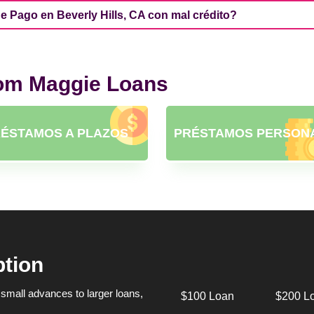
 Pago en Beverly Hills, CA con mal crédito?
rom Maggie Loans
ÉSTAMOS A PLAZOS
PRÉSTAMOS PERSON
ption
small advances to larger loans,
$100 Loan
$200 L