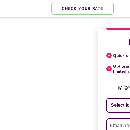
CHECK YOUR RATE
Quick on
Options 
limited c
S