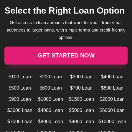
Select the Right Loan Option
Get access to loan amounts that work for you – from small
advances to larger loans, with simple terms and credit-friendly
options.
GET STARTED NOW
$100 Loan
$200 Loan
$300 Loan
$400 Loan
$500 Loan
$600 Loan
$700 Loan
$800 Loan
$900 Loan
$1000 Loan
$1500 Loan
$2000 Loan
$3000 Loan
$4000 Loan
$5000 Loan
$6000 Loan
$7000 Loan
$8000 Loan
$9000 Loan
$10000 Loan