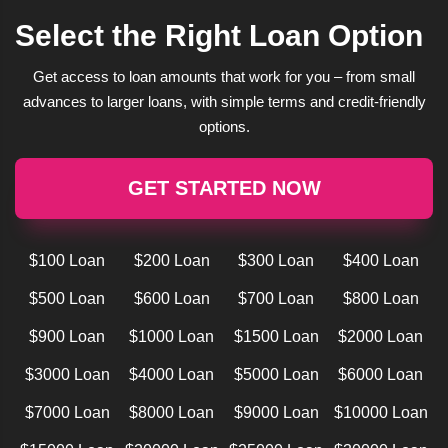
Select the Right Loan Option
Get access to loan amounts that work for you – from small
advances to larger loans, with simple terms and credit-friendly
options.
GET STARTED NOW
$100 Loan
$200 Loan
$300 Loan
$400 Loan
$500 Loan
$600 Loan
$700 Loan
$800 Loan
$900 Loan
$1000 Loan
$1500 Loan
$2000 Loan
$3000 Loan
$4000 Loan
$5000 Loan
$6000 Loan
$7000 Loan
$8000 Loan
$9000 Loan
$10000 Loan