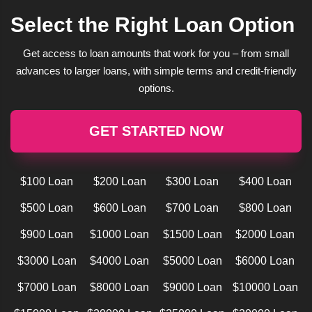
Select the Right Loan Option
Get access to loan amounts that work for you – from small
advances to larger loans, with simple terms and credit-friendly
options.
GET STARTED NOW
$100 Loan
$200 Loan
$300 Loan
$400 Loan
$500 Loan
$600 Loan
$700 Loan
$800 Loan
$900 Loan
$1000 Loan
$1500 Loan
$2000 Loan
$3000 Loan
$4000 Loan
$5000 Loan
$6000 Loan
$7000 Loan
$8000 Loan
$9000 Loan
$10000 Loan