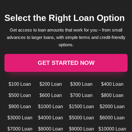
Select the Right Loan Option
Get access to loan amounts that work for you – from small
advances to larger loans, with simple terms and credit-friendly
options.
GET STARTED NOW
$100 Loan
$200 Loan
$300 Loan
$400 Loan
$500 Loan
$600 Loan
$700 Loan
$800 Loan
$900 Loan
$1000 Loan
$1500 Loan
$2000 Loan
$3000 Loan
$4000 Loan
$5000 Loan
$6000 Loan
$7000 Loan
$8000 Loan
$9000 Loan
$10000 Loan