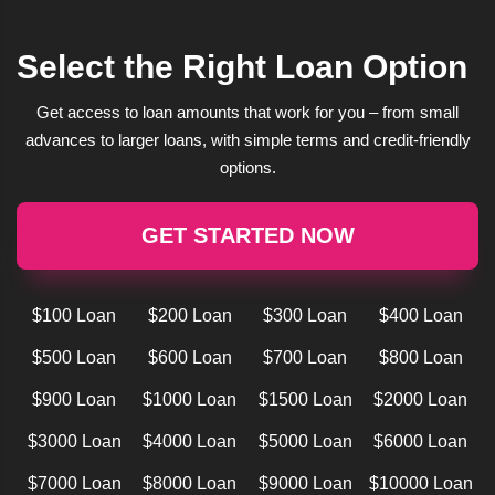
Select the Right Loan Option
Get access to loan amounts that work for you – from small
advances to larger loans, with simple terms and credit-friendly
options.
GET STARTED NOW
$100 Loan
$200 Loan
$300 Loan
$400 Loan
$500 Loan
$600 Loan
$700 Loan
$800 Loan
$900 Loan
$1000 Loan
$1500 Loan
$2000 Loan
$3000 Loan
$4000 Loan
$5000 Loan
$6000 Loan
$7000 Loan
$8000 Loan
$9000 Loan
$10000 Loan