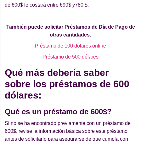
de 600$ le costará entre 690$ y780 $.
Tambi
é
n puede solicitar Pr
é
stamos de Dí
a de Pago de
otras cantidades:
Préstamo de 100 dólares online
Préstamo de 500 dólares
Qu
é má
s deberí
a saber
sobre los pr
é
stamos de 600
d
ó
lares:
Qu
é es un pré
stamo de 600$?
Si no se ha encontrado previamente con un préstamo de
600$, revise la información básica sobre este préstamo
antes de solicitarlo para asegurarse de que cumpla con