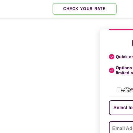
CHECK YOUR RATE
Quick on
Options 
limited c
S