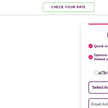
CHECK YOUR RATE
Quick on
Options 
limited c
S