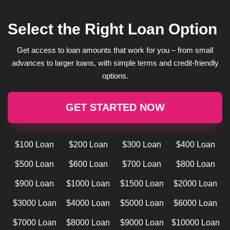
Select the Right Loan Option
Get access to loan amounts that work for you – from small
advances to larger loans, with simple terms and credit-friendly
options.
GET STARTED NOW
$100 Loan
$200 Loan
$300 Loan
$400 Loan
$500 Loan
$600 Loan
$700 Loan
$800 Loan
$900 Loan
$1000 Loan
$1500 Loan
$2000 Loan
$3000 Loan
$4000 Loan
$5000 Loan
$6000 Loan
$7000 Loan
$8000 Loan
$9000 Loan
$10000 Loan