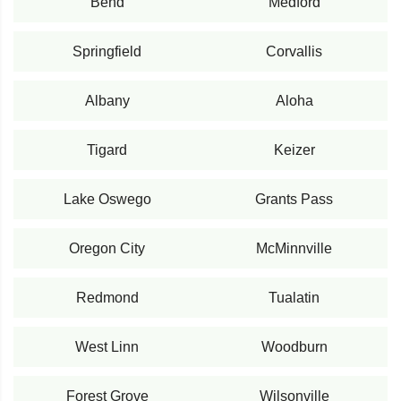
Bend
Medford
Springfield
Corvallis
Albany
Aloha
Tigard
Keizer
Lake Oswego
Grants Pass
Oregon City
McMinnville
Redmond
Tualatin
West Linn
Woodburn
Forest Grove
Wilsonville