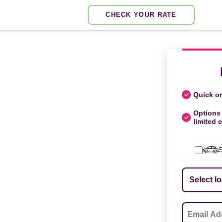
CHECK YOUR RATE
Quick on
Options 
limited c
S