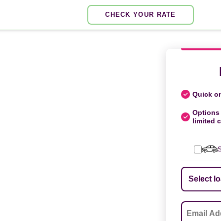
CHECK YOUR RATE
Quick on
Options 
limited c
S