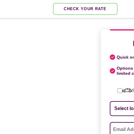
CHECK YOUR RATE
Quick on
Options 
limited c
S