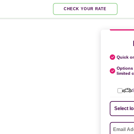
CHECK YOUR RATE
Quick on
Options 
limited c
S