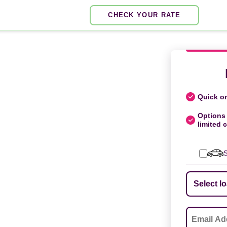
CHECK YOUR RATE
Quick on
Options 
limited c
S