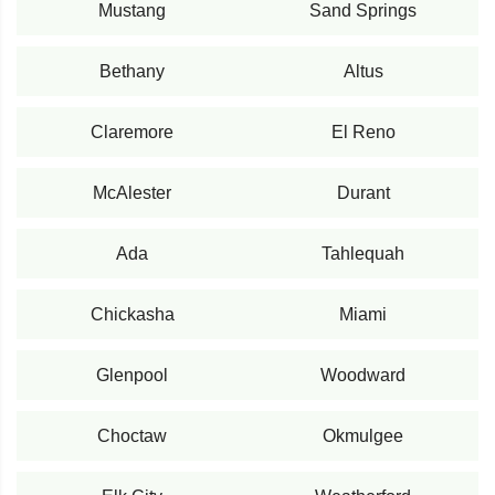
Mustang
Sand Springs
Bethany
Altus
Claremore
El Reno
McAlester
Durant
Ada
Tahlequah
Chickasha
Miami
Glenpool
Woodward
Choctaw
Okmulgee