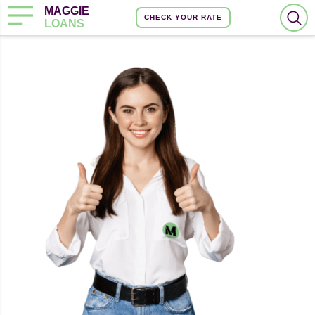
MAGGIE
CHECK YOUR RATE
LOANS