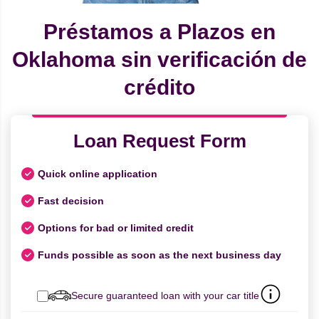
Préstamos a Plazos en
Oklahoma sin verificación de
crédito
Loan Request Form
Quick online application
Fast decision
Options for bad or limited credit
Funds possible as soon as the next business day
Secure guaranteed loan with your car title