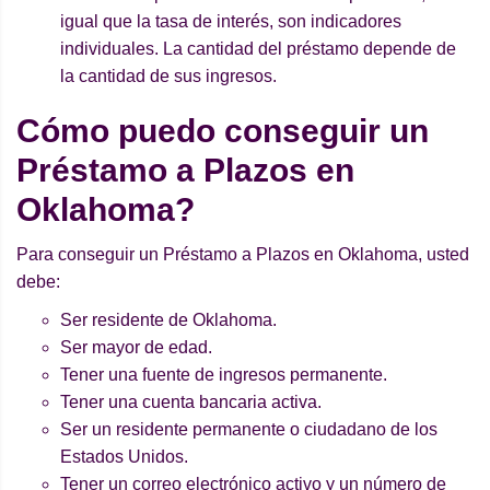
igual que la tasa de interés, son indicadores
individuales. La cantidad del préstamo depende de
la cantidad de sus ingresos.
Cómo puedo conseguir un
Préstamo a Plazos en
Oklahoma?
Para conseguir un Préstamo a Plazos en Oklahoma, usted
debe:
Ser residente de Oklahoma.
Ser mayor de edad.
Tener una fuente de ingresos permanente.
Tener una cuenta bancaria activa.
Ser un residente permanente o ciudadano de los
Estados Unidos.
Tener un correo electrónico activo y un número de