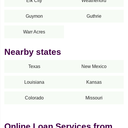
Elk City
Weatherford
Guymon
Guthrie
Warr Acres
Nearby states
Texas
New Mexico
Louisiana
Kansas
Colorado
Missouri
Online Loan Services from