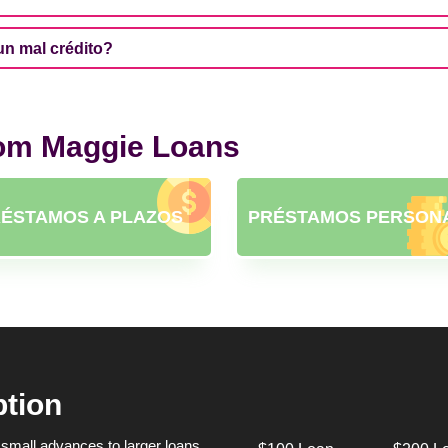
n mal crédito?
rom Maggie Loans
ÉSTAMOS A PLAZOS
PRÉSTAMOS PERSON
ption
small advances to larger loans,