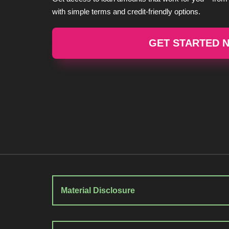
with simple terms and credit-friendly options.
GET STARTED 
Material Disclosure