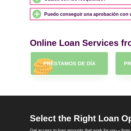
Puedo conseguir una aprobación con u
Online Loan Services f
PRÉSTAMOS DE DÍA
PR
Select the Right Loan O
Get access to loan amounts that work for you – from 