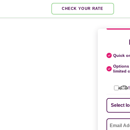
CHECK YOUR RATE
Quick on
Options 
limited c
S