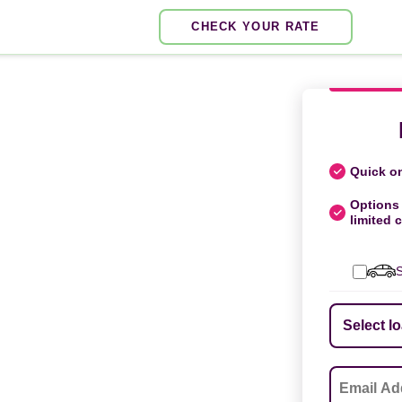
CHECK YOUR RATE
Quick on
Options 
limited c
S