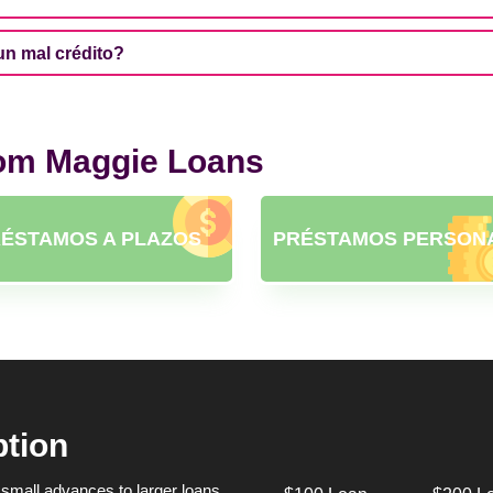
n mal crédito?
rom Maggie Loans
ÉSTAMOS A PLAZOS
PRÉSTAMOS PERSON
ption
small advances to larger loans,