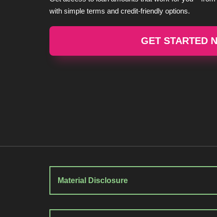
with simple terms and credit-friendly options.
GET STARTED 
Material Disclosure