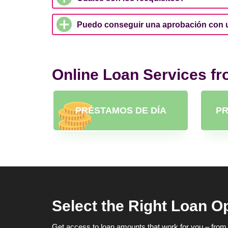
Puedo conseguir una aprobación con u
Online Loan Services f
PRÉSTAMOS DE DÍA
PR
Select the Right Loan O
Get access to loan amounts that work for you – from 