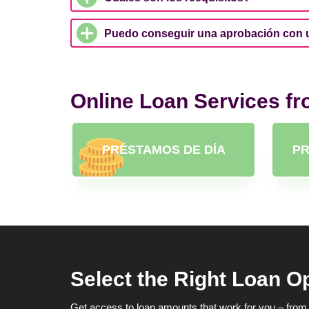
Puedo conseguir una aprobación con u
Online Loan Services f
PRÉSTAMOS DE DÍA
PR
Select the Right Loan O
Get access to loan amounts that work for you – from 