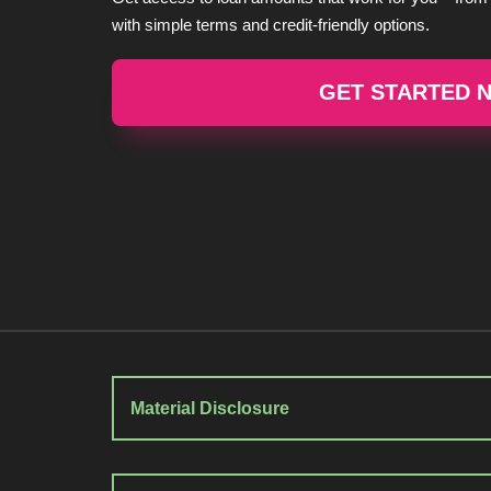
with simple terms and credit-friendly options.
GET STARTED 
Material Disclosure