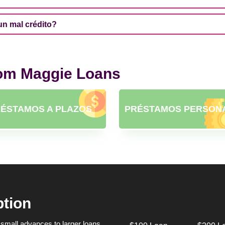
n mal crédito?
rom Maggie Loans
ÉSTAMOS A PLAZOS
PRÉSTAMOS PERSON
ption
small advances to larger loans,