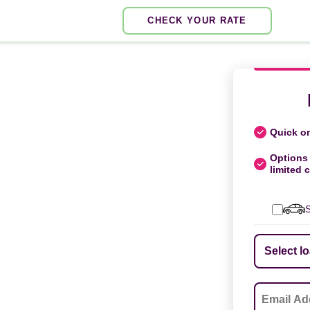
CHECK YOUR RATE
Quick on
Options 
limited c
S