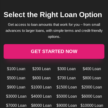
Select the Right Loan Option
Get access to loan amounts that work for you – from small
advances to larger loans, with simple terms and credit-friendly
options.
GET STARTED NOW
$100 Loan
$200 Loan
$300 Loan
$400 Loan
$500 Loan
$600 Loan
$700 Loan
$800 Loan
$900 Loan
$1000 Loan
$1500 Loan
$2000 Loan
$3000 Loan
$4000 Loan
$5000 Loan
$6000 Loan
$7000 Loan
$8000 Loan
$9000 Loan
$10000 Loan