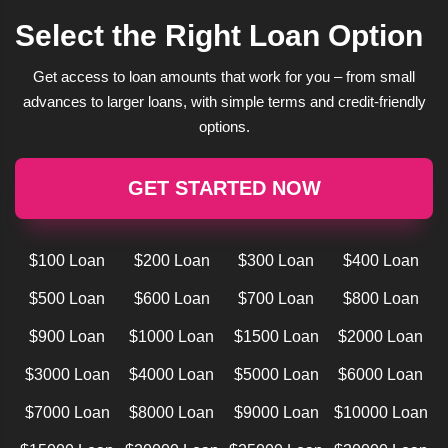
Select the Right Loan Option
Get access to loan amounts that work for you – from small
advances to larger loans, with simple terms and credit-friendly
options.
GET STARTED NOW
$100 Loan
$200 Loan
$300 Loan
$400 Loan
$500 Loan
$600 Loan
$700 Loan
$800 Loan
$900 Loan
$1000 Loan
$1500 Loan
$2000 Loan
$3000 Loan
$4000 Loan
$5000 Loan
$6000 Loan
$7000 Loan
$8000 Loan
$9000 Loan
$10000 Loan