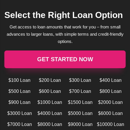
Select the Right Loan Option
Get access to loan amounts that work for you – from small
advances to larger loans, with simple terms and credit-friendly
options.
GET STARTED NOW
$100 Loan
$200 Loan
$300 Loan
$400 Loan
$500 Loan
$600 Loan
$700 Loan
$800 Loan
$900 Loan
$1000 Loan
$1500 Loan
$2000 Loan
$3000 Loan
$4000 Loan
$5000 Loan
$6000 Loan
$7000 Loan
$8000 Loan
$9000 Loan
$10000 Loan