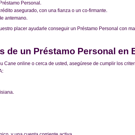
n Préstamo Personal.
édito asegurado, con una fianza o un co-firmante.
de antemano.
nuestro placer ayudarle conseguir un Préstamo Personal con mal
tos de un Préstamo Personal en
u Cane online o cerca de usted, asegúrese de cumplir los crite
A:
isiana.
.
ico, y una cuenta corriente activa.