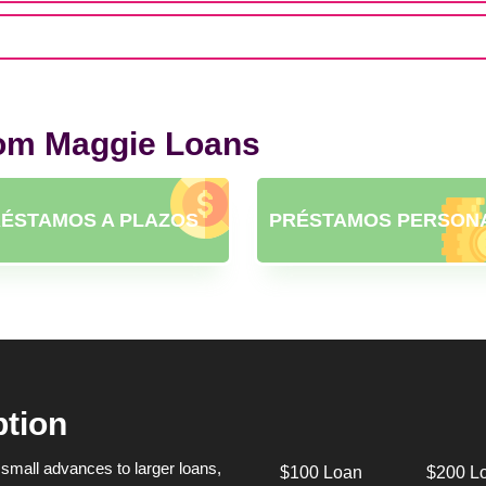
rom Maggie Loans
ÉSTAMOS A PLAZOS
PRÉSTAMOS PERSON
ption
small advances to larger loans,
$100 Loan
$200 L