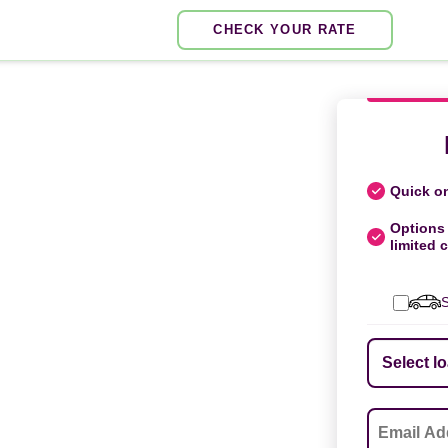
CHECK YOUR RATE
Quick on
Options 
limited c
S