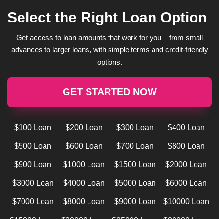
Select the Right Loan Option
Get access to loan amounts that work for you – from small
advances to larger loans, with simple terms and credit-friendly
options.
GET STARTED NOW
$100 Loan
$200 Loan
$300 Loan
$400 Loan
$500 Loan
$600 Loan
$700 Loan
$800 Loan
$900 Loan
$1000 Loan
$1500 Loan
$2000 Loan
$3000 Loan
$4000 Loan
$5000 Loan
$6000 Loan
$7000 Loan
$8000 Loan
$9000 Loan
$10000 Loan