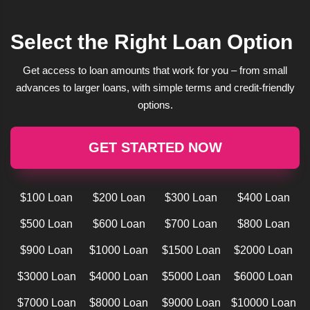
Select the Right Loan Option
Get access to loan amounts that work for you – from small
advances to larger loans, with simple terms and credit-friendly
options.
GET STARTED NOW
$100 Loan
$200 Loan
$300 Loan
$400 Loan
$500 Loan
$600 Loan
$700 Loan
$800 Loan
$900 Loan
$1000 Loan
$1500 Loan
$2000 Loan
$3000 Loan
$4000 Loan
$5000 Loan
$6000 Loan
$7000 Loan
$8000 Loan
$9000 Loan
$10000 Loan