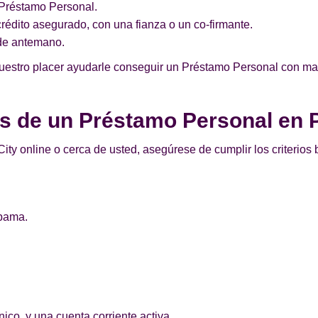
n Préstamo Personal.
édito asegurado, con una fianza o un co-firmante.
de antemano.
uestro placer ayudarle conseguir un Préstamo Personal con mal c
os de un Préstamo Personal en P
City online o cerca de usted, asegúrese de cumplir los criterio
abama.
.
ico, y una cuenta corriente activa.