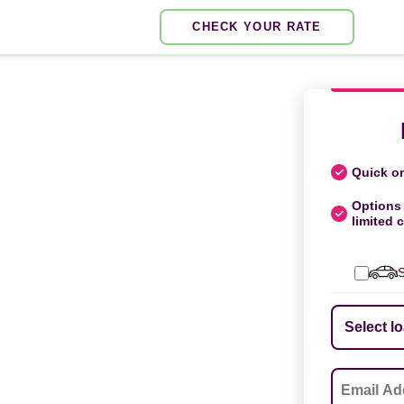
CHECK YOUR RATE
Quick on
Options 
limited c
S