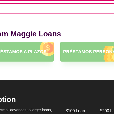
rom Maggie Loans
ÉSTAMOS A PLAZOS
PRÉSTAMOS PERSON
ption
small advances to larger loans,
$100 Loan
$200 L