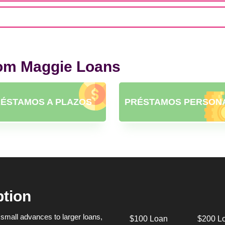
rom Maggie Loans
ÉSTAMOS A PLAZOS
PRÉSTAMOS PERSON
ption
small advances to larger loans,
$100 Loan
$200 L