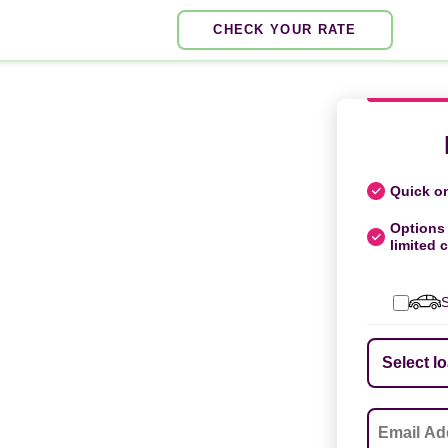
CHECK YOUR RATE
Quick on
Options 
limited c
S