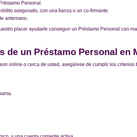
n Préstamo Personal.
édito asegurado, con una fianza o un co-firmante.
de antemano.
nuestro placer ayudarle conseguir un Préstamo Personal con mal 
os de un Préstamo Personal en
on online o cerca de usted, asegúrese de cumplir los criterios
abama.
.
ico, y una cuenta corriente activa.