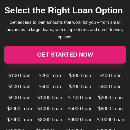
Select the Right Loan Option
Get access to loan amounts that work for you – from small
advances to larger loans, with simple terms and credit-friendly
options.
GET STARTED NOW
$100 Loan
$200 Loan
$300 Loan
$400 Loan
$500 Loan
$600 Loan
$700 Loan
$800 Loan
$900 Loan
$1000 Loan
$1500 Loan
$2000 Loan
$3000 Loan
$4000 Loan
$5000 Loan
$6000 Loan
$7000 Loan
$8000 Loan
$9000 Loan
$10000 Loan