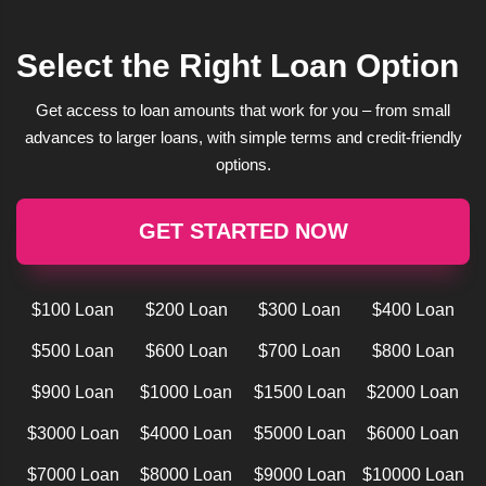
Select the Right Loan Option
Get access to loan amounts that work for you – from small
advances to larger loans, with simple terms and credit-friendly
options.
GET STARTED NOW
$100 Loan
$200 Loan
$300 Loan
$400 Loan
$500 Loan
$600 Loan
$700 Loan
$800 Loan
$900 Loan
$1000 Loan
$1500 Loan
$2000 Loan
$3000 Loan
$4000 Loan
$5000 Loan
$6000 Loan
$7000 Loan
$8000 Loan
$9000 Loan
$10000 Loan