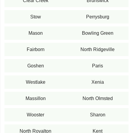
Clear Creek
Brunswick
Stow
Perrysburg
Mason
Bowling Green
Fairborn
North Ridgeville
Goshen
Paris
Westlake
Xenia
Massillon
North Olmsted
Wooster
Sharon
North Royalton
Kent