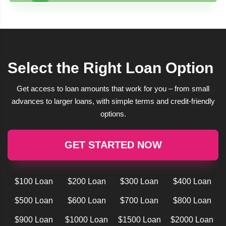
Select the Right Loan Option
Get access to loan amounts that work for you – from small
advances to larger loans, with simple terms and credit-friendly
options.
GET STARTED NOW
$100 Loan
$200 Loan
$300 Loan
$400 Loan
$500 Loan
$600 Loan
$700 Loan
$800 Loan
$900 Loan
$1000 Loan
$1500 Loan
$2000 Loan